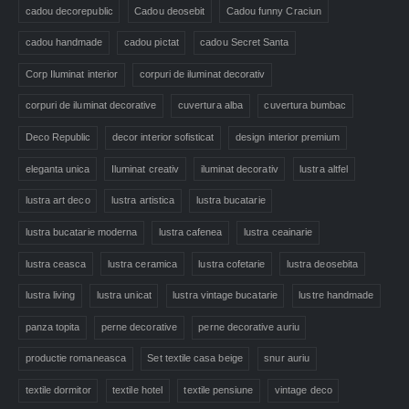
cadou decorepublic
Cadou deosebit
Cadou funny Craciun
cadou handmade
cadou pictat
cadou Secret Santa
Corp Iluminat interior
corpuri de iluminat decorativ
corpuri de iluminat decorative
cuvertura alba
cuvertura bumbac
Deco Republic
decor interior sofisticat
design interior premium
eleganta unica
Iluminat creativ
iluminat decorativ
lustra altfel
lustra art deco
lustra artistica
lustra bucatarie
lustra bucatarie moderna
lustra cafenea
lustra ceainarie
lustra ceasca
lustra ceramica
lustra cofetarie
lustra deosebita
lustra living
lustra unicat
lustra vintage bucatarie
lustre handmade
panza topita
perne decorative
perne decorative auriu
productie romaneasca
Set textile casa beige
snur auriu
textile dormitor
textile hotel
textile pensiune
vintage deco