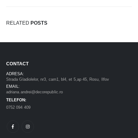
RELATED
POSTS
CONTACT
ADRESA:
Strada Gladiolelor, nr3, cam1, bl4, et 5,ap 45, Rosu, Ilfov
EMAIL:
adriana.andrei@decorepublic.ro
TELEFON:
0752 094 409