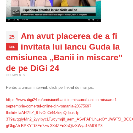
Am avut placerea de a fi
25
invitata lui Iancu Guda la
iun.
emisiunea „Banii in miscare”
de pe DiGi 24
0 COMMENTS
Pentru a urmari interviul, click pe link-ul de mai jos.
https://www.digi24.ro/emisiuni/banii-in-miscare/banii-in-miscare-1-
septembrie-comertul-online-din-romania-2067569?
fbclid=IwAR2lllZ_6TvOeCi44zk5pQdpuk-Ip-
3T9avqqIyMn2_2yylbycLTwcymrj8_aem_ASvPAPUnLetOYUW9T5I_BCCX
gGkgAh-BPKYTt8Ee7zw-3X4ZEcXsQtzXWya15MOLY3