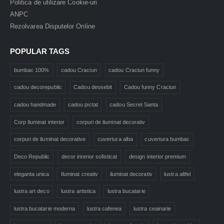
Politica de utilizare Cookie-uri
ANPC
Rezolvarea Disputelor Online
POPULAR TAGS
bumbac 100%
cadou Craciun
cadou Craciun funny
cadou decorepublic
Cadou deosebit
Cadou funny Craciun
cadou handmade
cadou pictat
cadou Secret Santa
Corp Iluminat interior
corpuri de iluminat decorativ
corpuri de iluminat decorative
cuvertura alba
cuvertura bumbac
Deco Republic
decor interior sofisticat
design interior premium
eleganta unica
Iluminat creativ
iluminat decorativ
lustra altfel
lustra art deco
lustra artistica
lustra bucatarie
lustra bucatarie moderna
lustra cafenea
lustra ceainarie