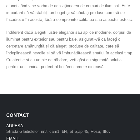
atunci când vine vorba de achiziționarea de corpuri de iluminat. Este
important să vă stabiliți un buget și să căutați produse care să se
încadreze în acesta, fără a compromite calitatea sau aspectul estetic.
Indiferent dacă alegeți lustre elegante sau aplice moderne, corpuri de
iluminat pentru exterior sau pentru baie, asigurați-vă că faceți o
cercetare amănunțită și că alegeți produse de calitate, care să
îndeplinească nevoile și să vă îmbunătățească spațiul în același timp.
Cu atenție și cu un pic de răbdare, veți găsi cu siguranță soluția
pentru un iluminat perfect al fiecărei camere din casă.
CONTACT
ADRESA:
Strada Gladiolelor, nr3, cam1, bl4, et 5,ap 45, Rosu, Ilfov
EMAIL: