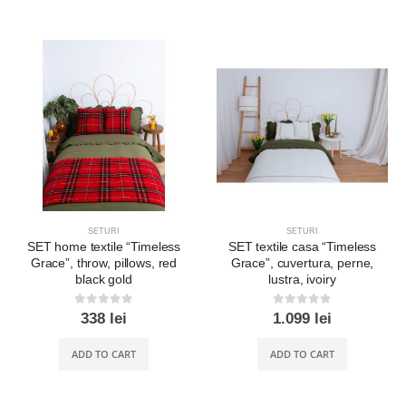
SETURI
SETURI
SET home textile “Timeless
SET textile casa “Timeless
Grace”, throw, pillows, red
Grace”, cuvertura, perne,
black gold
lustra, ivoiry
0
out of 5
0
out of 5
338
lei
1.099
lei
ADD TO CART
ADD TO CART