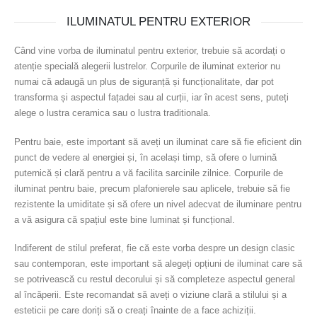
ILUMINATUL PENTRU EXTERIOR
Când vine vorba de iluminatul pentru exterior, trebuie să acordați o
atenție specială alegerii lustrelor. Corpurile de iluminat exterior nu
numai că adaugă un plus de siguranță și funcționalitate, dar pot
transforma și aspectul fațadei sau al curții, iar în acest sens, puteți
alege o lustra ceramica sau o lustra traditionala.
Pentru baie, este important să aveți un iluminat care să fie eficient din
punct de vedere al energiei și, în același timp, să ofere o lumină
puternică și clară pentru a vă facilita sarcinile zilnice. Corpurile de
iluminat pentru baie, precum plafonierele sau aplicele, trebuie să fie
rezistente la umiditate și să ofere un nivel adecvat de iluminare pentru
a vă asigura că spațiul este bine luminat și funcțional.
Indiferent de stilul preferat, fie că este vorba despre un design clasic
sau contemporan, este important să alegeți opțiuni de iluminat care să
se potrivească cu restul decorului și să completeze aspectul general
al încăperii. Este recomandat să aveți o viziune clară a stilului și a
esteticii pe care doriți să o creați înainte de a face achiziții.