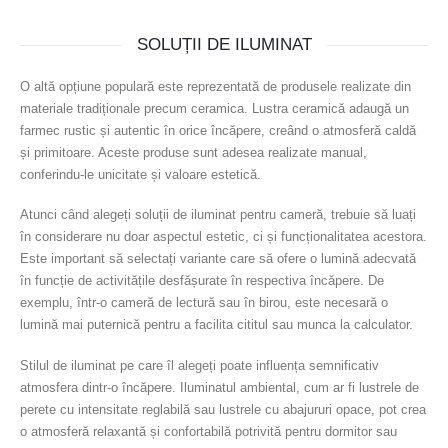
SOLUȚII DE ILUMINAT
O altă opțiune populară este reprezentată de produsele realizate din
materiale tradiționale precum ceramica. Lustra ceramică adaugă un
farmec rustic și autentic în orice încăpere, creând o atmosferă caldă
și primitoare. Aceste produse sunt adesea realizate manual,
conferindu-le unicitate și valoare estetică.
Atunci când alegeți soluții de iluminat pentru cameră, trebuie să luați
în considerare nu doar aspectul estetic, ci și funcționalitatea acestora.
Este important să selectați variante care să ofere o lumină adecvată
în funcție de activitățile desfășurate în respectiva încăpere. De
exemplu, într-o cameră de lectură sau în birou, este necesară o
lumină mai puternică pentru a facilita cititul sau munca la calculator.
Stilul de iluminat pe care îl alegeți poate influența semnificativ
atmosfera dintr-o încăpere. Iluminatul ambiental, cum ar fi lustrele de
perete cu intensitate reglabilă sau lustrele cu abajururi opace, pot crea
o atmosferă relaxantă și confortabilă potrivită pentru dormitor sau