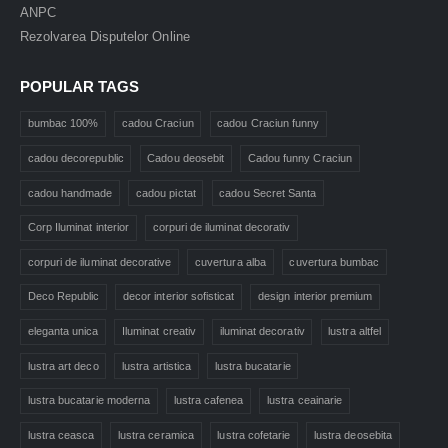
ANPC
Rezolvarea Disputelor Online
POPULAR TAGS
bumbac 100%
cadou Craciun
cadou Craciun funny
cadou decorepublic
Cadou deosebit
Cadou funny Craciun
cadou handmade
cadou pictat
cadou Secret Santa
Corp Iluminat interior
corpuri de iluminat decorativ
corpuri de iluminat decorative
cuvertura alba
cuvertura bumbac
Deco Republic
decor interior sofisticat
design interior premium
eleganta unica
Iluminat creativ
iluminat decorativ
lustra altfel
lustra art deco
lustra artistica
lustra bucatarie
lustra bucatarie moderna
lustra cafenea
lustra ceainarie
lustra ceasca
lustra ceramica
lustra cofetarie
lustra deosebita