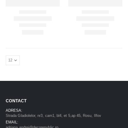
CONTACT
ADRESA:
Strada Gladiolelor, nr3, cam1, bl4, et 5,ap 45, Rosu, Ilfov
EMAIL:
adriana.andrei@decorepublic.ro