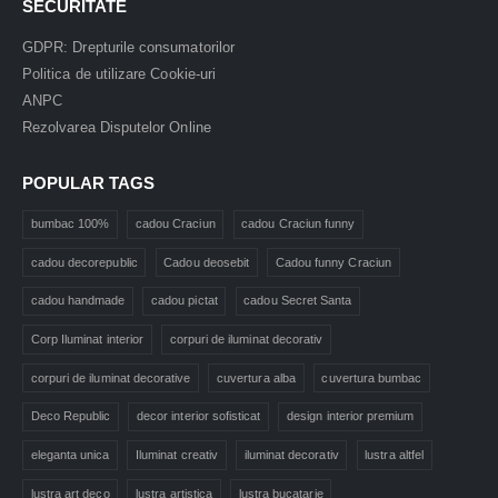
SECURITATE
GDPR: Drepturile consumatorilor
Politica de utilizare Cookie-uri
ANPC
Rezolvarea Disputelor Online
POPULAR TAGS
bumbac 100%
cadou Craciun
cadou Craciun funny
cadou decorepublic
Cadou deosebit
Cadou funny Craciun
cadou handmade
cadou pictat
cadou Secret Santa
Corp Iluminat interior
corpuri de iluminat decorativ
corpuri de iluminat decorative
cuvertura alba
cuvertura bumbac
Deco Republic
decor interior sofisticat
design interior premium
eleganta unica
Iluminat creativ
iluminat decorativ
lustra altfel
lustra art deco
lustra artistica
lustra bucatarie