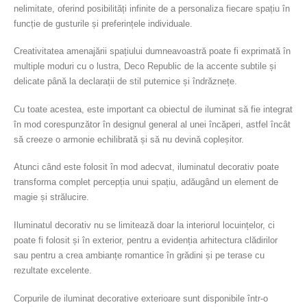
nelimitate, oferind posibilități infinite de a personaliza fiecare spațiu în
funcție de gusturile și preferințele individuale.
Creativitatea amenajării spațiului dumneavoastră poate fi exprimată în
multiple moduri cu o lustra, Deco Republic de la accente subtile și
delicate până la declarații de stil puternice și îndrăznețe.
Cu toate acestea, este important ca obiectul de iluminat să fie integrat
în mod corespunzător în designul general al unei încăperi, astfel încât
să creeze o armonie echilibrată și să nu devină copleșitor.
Atunci când este folosit în mod adecvat, iluminatul decorativ poate
transforma complet percepția unui spațiu, adăugând un element de
magie și strălucire.
Iluminatul decorativ nu se limitează doar la interiorul locuințelor, ci
poate fi folosit și în exterior, pentru a evidenția arhitectura clădirilor
sau pentru a crea ambianțe romantice în grădini și pe terase cu
rezultate excelente.
Corpurile de iluminat decorative exterioare sunt disponibile într-o