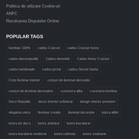
Politica de utilizare Cookie-uri
ANPC
Rezolvarea Disputelor Online
POPULAR TAGS
bumbac 100%
cadou Craciun
cadou Craciun funny
cadou decorepublic
Cadou deosebit
Cadou funny Craciun
cadou handmade
cadou pictat
cadou Secret Santa
Corp Iluminat interior
corpuri de iluminat decorativ
corpuri de iluminat decorative
cuvertura alba
cuvertura bumbac
Deco Republic
decor interior sofisticat
design interior premium
eleganta unica
Iluminat creativ
iluminat decorativ
lustra altfel
lustra art deco
lustra artistica
lustra bucatarie
lustra bucatarie moderna
lustra cafenea
lustra ceainarie