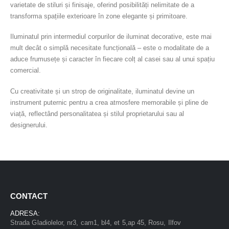
varietate de stiluri și finisaje, oferind posibilități nelimitate de a
transforma spațiile exterioare în zone elegante și primitoare.
Iluminatul prin intermediul corpurilor de iluminat decorative, este mai
mult decât o simplă necesitate funcțională – este o modalitate de a
aduce frumusețe și caracter în fiecare colț al casei sau al unui spațiu
comercial.
Cu creativitate și un strop de originalitate, iluminatul devine un
instrument puternic pentru a crea atmosfere memorabile și pline de
viață, reflectând personalitatea și stilul proprietarului sau al
designerului.
CONTACT
ADRESA:
Strada Gladiolelor, nr3, cam1, bl4, et 5,ap 45, Rosu, Ilfov